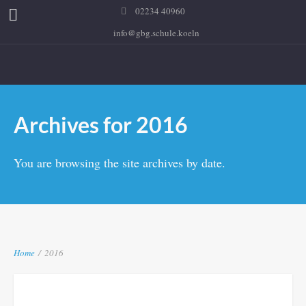
02234 40960
info@gbg.schule.koeln
Archives for 2016
You are browsing the site archives by date.
Home
/
2016