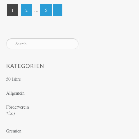
Seitennummerierung
1
2
…
5
der
Beiträge
KATEGORIEN
50 Jahre
Allgemein
Förderverein
*f:o)
Gremien