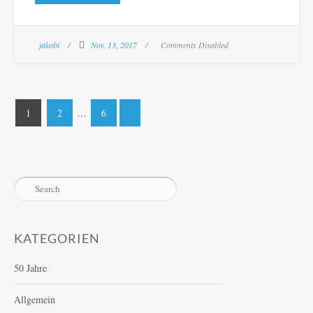
jakobi
Nov. 13, 2017
Comments Disabled
Seitennummerierung
1
2
…
6
der
Beiträge
KATEGORIEN
50 Jahre
Allgemein