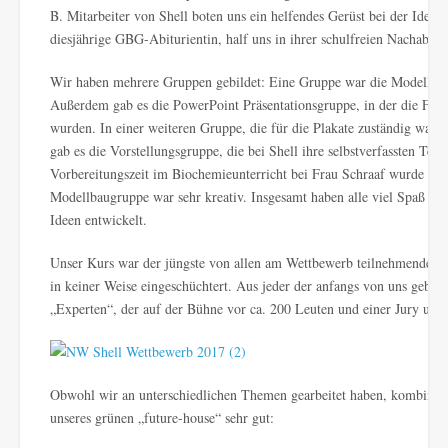
B. Mitarbeiter von Shell boten uns ein helfendes Gerüst bei der Ideen
diesjährige GBG-Abiturientin, half uns in ihrer schulfreien Nachabitu
Wir haben mehrere Gruppen gebildet: Eine Gruppe war die Modellbau
Außerdem gab es die PowerPoint Präsentationsgruppe, in der die Fot
wurden. In einer weiteren Gruppe, die für die Plakate zuständig war, w
gab es die Vorstellungsgruppe, die bei Shell ihre selbstverfassten Text
Vorbereitungszeit im Biochemieunterricht bei Frau Schraaf wurde viel 
Modellbaugruppe war sehr kreativ. Insgesamt haben alle viel Spaß geha
Ideen entwickelt.
Unser Kurs war der jüngste von allen am Wettbewerb teilnehmenden K
in keiner Weise eingeschüchtert. Aus jeder der anfangs von uns gebil
„Experten“, der auf der Bühne vor ca. 200 Leuten und einer Jury unse
Obwohl wir an unterschiedlichen Themen gearbeitet haben, kombinier
unseres grünen „future-house“ sehr gut: