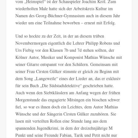
vom „Heimspiel“ ist der Schauspieler Joachim Król. Zum
wiederholten Male hatte sich der Arbeitskreis Kultur im
Namen des Georg-Büchner-Gymnasium auch in diesem Jahr
wieder um eine Teilnahme beworben – erneut mit Erfolg.
Und so hockte zu der Zeit, in der an diesem trüben
Novembermorgen eigentlich die Lehrer Philipp Robens und
Urs Fiebig vor den Klassen 7b und 7d stehen sollten, der
Kölner Autor, Musiker und Komponist Mathias Wünsche mit
seiner Gitarre entspannt vor den Schülern. Gemeinsam mit
seiner Frau Cirsten Gülker stimmte er gleich zu Beginn mit
dem Song „Langeweile“ eines der Lieder an, das er exklusiv
für sein Buch „Die Südstadtdetektive“ geschrieben hatte.
Auch wenn den Siebtklässlern am Anfang wegen der frühen
Morgenstunde das engagierte Mitsingen ein bisschen schwer
fiel, so war es ihnen doch ein Leichtes, dem Autor Mathias
Wünsche und der Sängerin Cirsten Gülker zuzuhören. Sie
lasen mit verteilten Rollen eine Stunde lang aus dem
spannenden Jugendkrimi, in dem der dreizehnjährige M
Punkt und seine Freunde Fabian, Tarik und Petit nicht nur