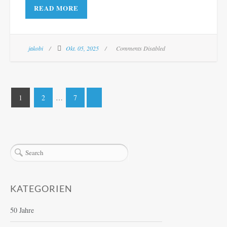
READ MORE
jakobi
Okt. 05, 2025
Comments Disabled
Seitennummerierung
1
2
…
7
der
Beiträge
KATEGORIEN
50 Jahre