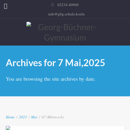
02234 40960
info@gbg.schule.koeln
Archives for 7 Mai,2025
You are browsing the site archives by date.
Home
/
2025
/
Mai
/
07 (Mittwoch)