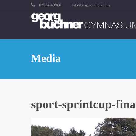
02234 40960
info@gbg.schule.koeln
Media
sport-sprintcup-fina