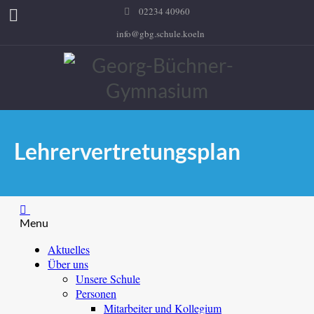
02234 40960
info@gbg.schule.koeln
Lehrervertretungsplan