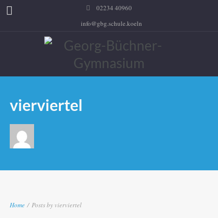
02234 40960
info@gbg.schule.koeln
vierviertel
Home
/
Posts by vierviertel