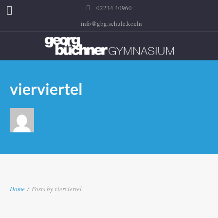
02234 40960
info@gbg.schule.koeln
vierviertel
Home
/
Posts by vierviertel