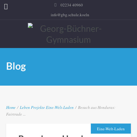
02234 40960
info@gbg.schule.koeln
Blog
Home
/
Leben
Projekte
Eine-Welt-Laden
/
Besuch aus Honduras:
Fairtrade ...
Eine-Welt-Laden