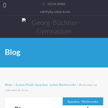
02234 40960
info@gbg.schule.koeln
Blog
Home
/
Lernen
Profile
Sprachen
-
Leben
Wettbewerbe
/
Bienvenue au
concours de lectu ...
,
Sprachen
Wettbewerbe