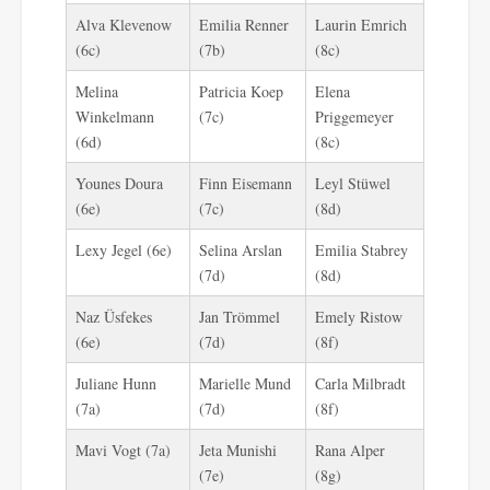
Alva Klevenow
Emilia Renner
Laurin Emrich
(6c)
(7b)
(8c)
Melina
Patricia Koep
Elena
Winkelmann
(7c)
Priggemeyer
(6d)
(8c)
Younes Doura
Finn Eisemann
Leyl Stüwel
(6e)
(7c)
(8d)
Lexy Jegel (6e)
Selina Arslan
Emilia Stabrey
(7d)
(8d)
Naz Üsfekes
Jan Trömmel
Emely Ristow
(6e)
(7d)
(8f)
Juliane Hunn
Marielle Mund
Carla Milbradt
(7a)
(7d)
(8f)
Mavi Vogt (7a)
Jeta Munishi
Rana Alper
(7e)
(8g)