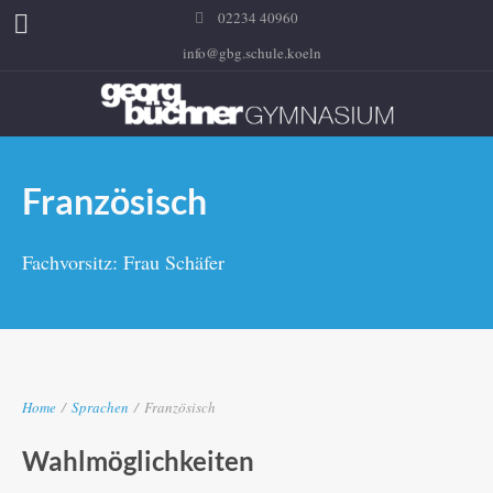
02234 40960
info@gbg.schule.koeln
Französisch
Fachvorsitz: Frau Schäfer
Home
/
Sprachen
/
Französisch
Wahlmöglichkeiten