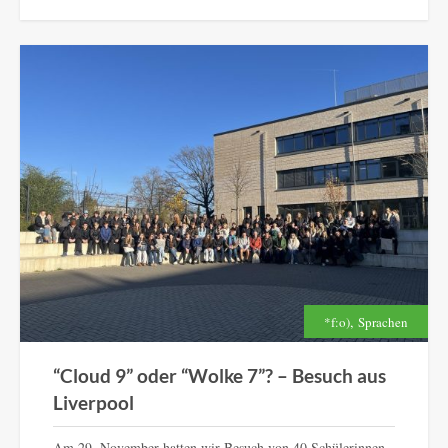
,
*f:o)
Sprachen
“Cloud 9” oder “Wolke 7”? – Besuch aus
Liverpool
Am 29. November hatten wir Besuch von 40 Schülerinnen