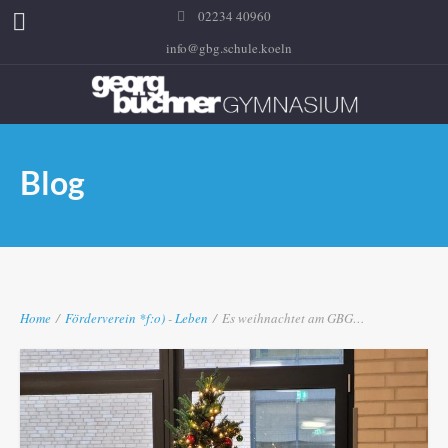
02234 40960
info@gbg.schule.koeln
Blog
Home
/
Förderverein
*f:o)
-
Leben
/
Es weihnachtet am GBG…