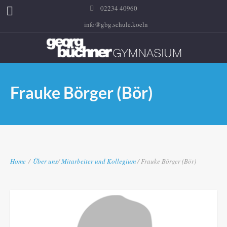
02234 40960
info@gbg.schule.koeln
Frauke Börger (Bör)
Home
/
Über uns
/
Mitarbeiter und Kollegium
/ Frauke Börger (Bör)