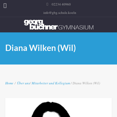
02234 40960
info@gbg.schule.koeln
Diana Wilken (Wil)
Home
/
Über uns
/
Mitarbeiter und Kollegium
/ Diana Wilken (Wil)