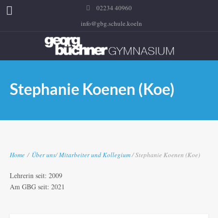
02234 40960
info@gbg.schule.koeln
Stephanie Koenen (Koe)
Home
/
Über uns
/
Mitarbeiter und Kollegium
/ Stephanie Koenen (Koe)
Lehrerin seit: 2009
Am GBG seit: 2021