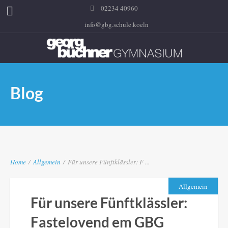
02234 40960
info@gbg.schule.koeln
Blog
Home
/
Allgemein
/
Für unsere Fünftklässler: F ...
Allgemein
Für unsere Fünftklässler:
Fastelovend em GBG