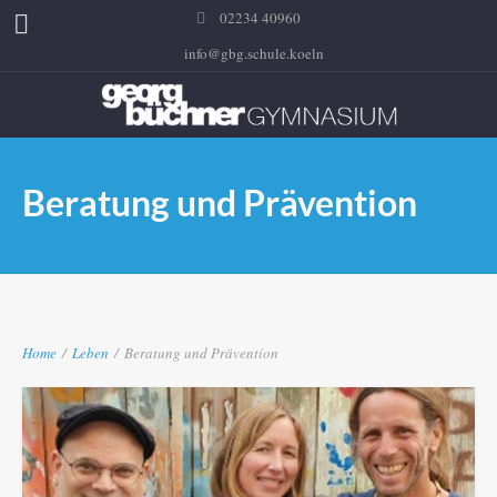
02234 40960
info@gbg.schule.koeln
Beratung und Prävention
Home
/
Leben
/
Beratung und Prävention