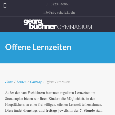
02234 40960
info@gbg.schule.koeln
Offene Lernzeiten
Home
/
Lernen
/
Ganztag
/
Offene Lernzeiten
Außer den von Fachlehrern betreuten regulären Lernzeiten im
Stundenplan bieten wir Ihren Kindern die Möglichkeit, in den
Hauptfächern an einer freiwilligen, offenen Lernzeit teilzunehmen.
dienstags und freitags jeweils in der 7. Stunde
Diese findet
statt.