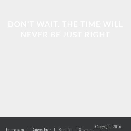
DON’T WAIT. THE TIME WILL
NEVER BE JUST RIGHT
Copyright 2016-
Impressum
Datenschutz
Kontakt
Sitemap