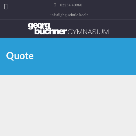
02234 40960
info@gbg.schule.koeln
Quote