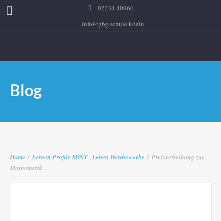
02234 40960
info@gbg.schule.koeln
Blog
Home
/
Lernen
Profile
MINT
-
Leben
Wettbewerbe
/
Preisverleihung zur
Mathematik ...