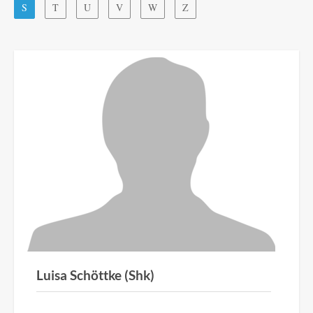
S
T
U
V
W
Z
Luisa Schöttke (Shk)