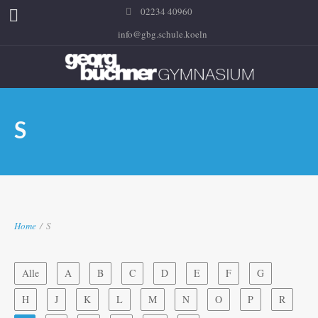
02234 40960
info@gbg.schule.koeln
S
Home
/
S
Alle
A
B
C
D
E
F
G
H
J
K
L
M
N
O
P
R