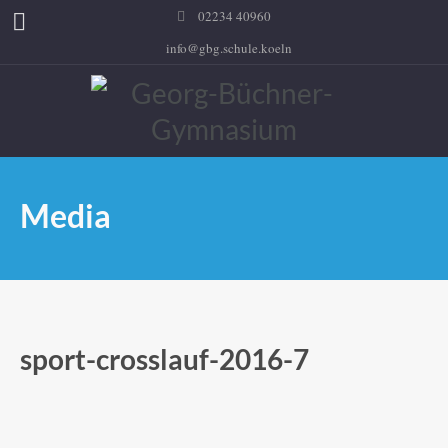
02234 40960
info@gbg.schule.koeln
Media
sport-crosslauf-2016-7