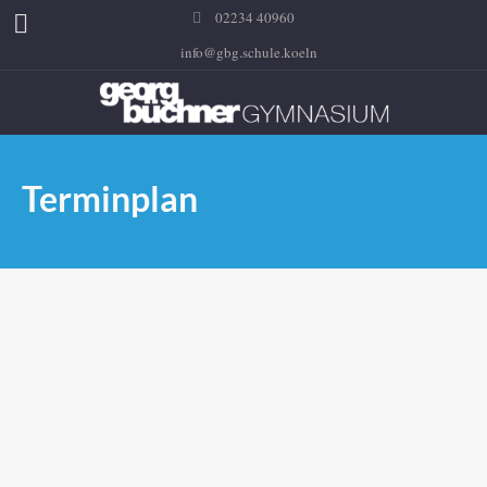
02234 40960
info@gbg.schule.koeln
Terminplan