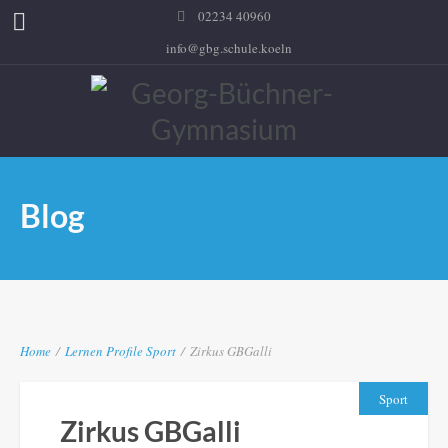
02234 40960
info@gbg.schule.koeln
Blog
Home
/
Lernen
Profile
Sport
/
Zirkus GBGalli
Sport
Zirkus GBGalli