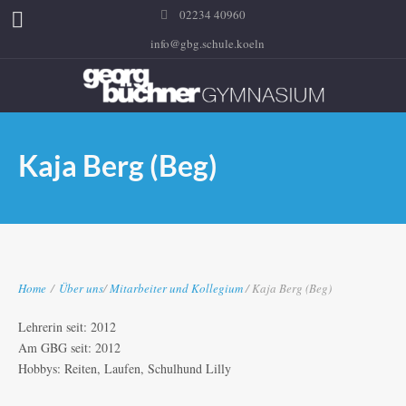
02234 40960
info@gbg.schule.koeln
Kaja Berg (Beg)
Home
/
Über uns
/
Mitarbeiter und Kollegium
/ Kaja Berg (Beg)
Lehrerin seit: 2012
Am GBG seit: 2012
Hobbys: Reiten, Laufen, Schulhund Lilly