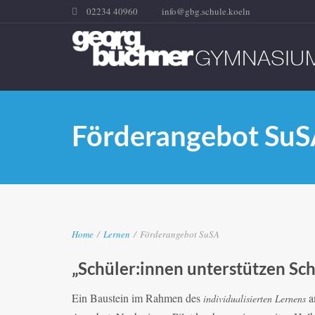
02234 40960
info@gbg.schule.koeln
Förderangebot Su
Home
/
Lernen
/
Förderangebot SuSA
„Schüler:innen unterstützen S
Ein Baustein im Rahmen des
a
individualisierten Lernens