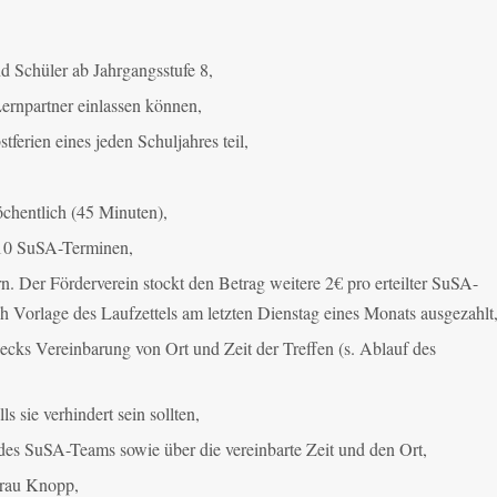
nd Schüler ab Jahrgangsstufe 8,
 Lernpartner einlassen können,
ferien eines jeden Schuljahres teil,
öchentlich (45 Minuten),
u 10 SuSA-Terminen,
rn. Der Förderverein stockt den Betrag weitere 2€ pro erteilter SuSA-
 Vorlage des Laufzettels am letzten Dienstag eines Monats ausgezahlt
wecks Vereinbarung von Ort und Zeit der Treffen (s. Ablauf des
s sie verhindert sein sollten,
es SuSA-Teams sowie über die vereinbarte Zeit und den Ort,
Frau Knopp,