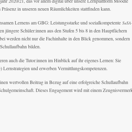
hr 2020/21, das vor allem digital über unsere Lernplattform Moodle
n Präsenz in unseren neuen Räumlichkeiten stattfinden kann.
insamen Lernens am GBG: Leistungsstarke und sozialkompetente
SuSA
en jüngere Schüler:innen aus den Stufen 5 bis 8 in den Hauptfächern
bei werden nicht nur die Fachinhalte in den Blick genommen, sondern
e Schullaufbahn bilden.
eren auch die Tutor:innen im Hinblick auf ihr eigenes Lernen: Sie
ene) Lernstrategien und erwerben Vermittlungskompetenzen.
inen wertvollen Beitrag in Bezug auf eine erfolgreiche Schullaufbahn
e Schulgemeinschaft. Dieses Engagement wird mit einem Zeugnisvermer