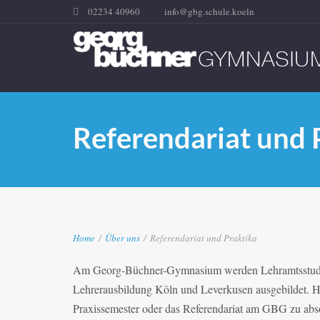
02234 40960
info@gbg.schule.koeln
Referendariat und 
Home
/
Über uns
/
Referendariat und Praktika
Am Georg-Büchner-Gymnasium werden Lehramtsstudente
Lehrerausbildung Köln und Leverkusen ausgebildet. Hie
Praxissemester oder das Referendariat am GBG zu abso