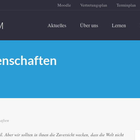
Moodle
Vertretungsplan
Terminplan
Aktuelles
Über uns
Lernen
senschaften
haften
l. Aber wir sollten in ihnen die Zuversicht wecken, dass die Welt nicht