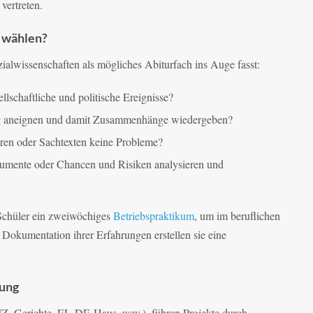
vertreten.
h wählen?
zialwissenschaften als mögliches Abiturfach ins Auge fasst:
llschaftliche und politische Ereignisse?
dig aneignen und damit Zusammenhänge wiedergeben?
ren oder Sachtexten keine Probleme?
gumente oder Chancen und Risiken analysieren und
 Schüler ein zweiwöchiges
Betriebspraktikum
, um im beruflichen
Dokumentation ihrer Erfahrungen erstellen sie eine
rung
IZ, Gerichte, EL-DE-Haus, usw.), führen Projekte durch