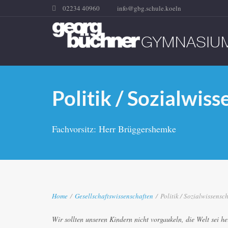
02234 40960
info@gbg.schule.koeln
Politik / Sozialwis
Fachvorsitz: Herr Brüggershemke
Home
/
Gesellschaftswissenschaften
/
Politik / Sozialwissensc
Wir sollten unseren Kindern nicht vorgaukeln, die Welt sei hei