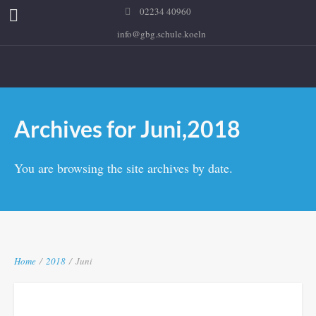
02234 40960
info@gbg.schule.koeln
Archives for Juni,2018
You are browsing the site archives by date.
Home
/
2018
/
Juni