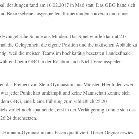
all der Jungen fand am 16.02.2017 in Marl statt. Das GBG hatte sich
- und Bezirksebene ausgespielten Turnierrunden souverän und ohne
e Evangelische Schule aus Minden. Das Spiel wurde klar mit 2:0
al die Gelegenheit, die eigene Position und die taktischen Abläufe zu
chtig, weil die meisten Teams im hochkarätig besetzten Landesfinale
, während beim GBG in der Rotation auch Nicht-Vereinsspieler
en das Freiherr-von-Stein-Gymnasium aus Münster. Hier trafen zwei
 war jeder Punkt hart umkämpft und keine Mannschaft konnte sich
es dem GBG, eine kleine Führung zum schließlich 25:20
iels verlief noch spannender, erst in der Verlängerung konnte sich das
26:24 durchsetzen.
arl-Humann-Gymnasium aus Essen qualifiziert. Dieser Gegner erwies