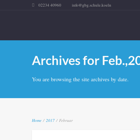
02234 40960
info@gbg.schule.koeln
Archives for Feb.,2
You are browsing the site archives by date.
Home
/
2017
/
Februar