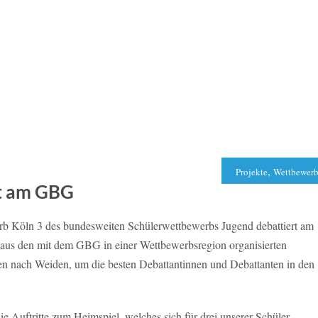
,
Projekte
Wettbewer
st am GBG
rb Köln 3 des bundesweiten Schülerwettbewerbs Jugend debattiert am
us den mit dem GBG in einer Wettbewerbsregion organisierten
n nach Weiden, um die besten Debattantinnen und Debattanten in den
e Auftritte zum Heimspiel, welches sich für drei unserer Schüler