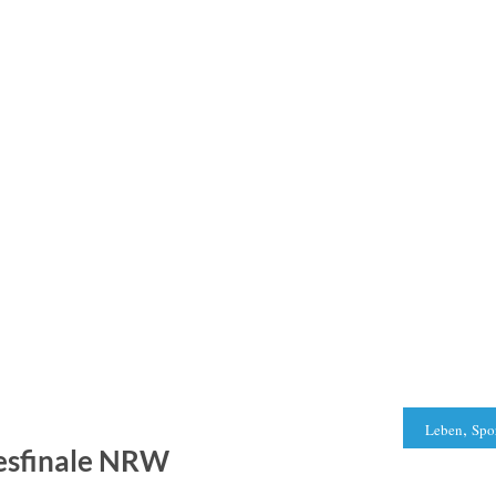
,
Leben
Spo
ndesfinale NRW