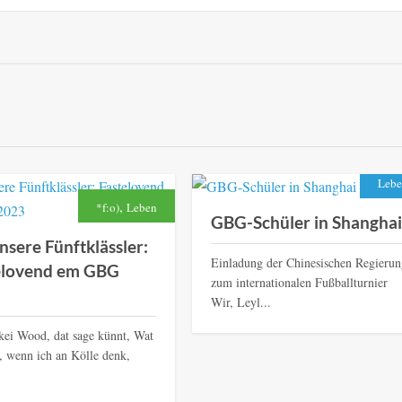
Lebe
,
*f:o)
Leben
GBG-Schüler in Shanghai
nsere Fünftklässler:
Einladung der Chinesischen Regierun
elovend em GBG
zum internationalen Fußballturnier
Wir, Leyl...
t kei Wood, dat sage künnt, Wat
l, wenn ich an Kölle denk,