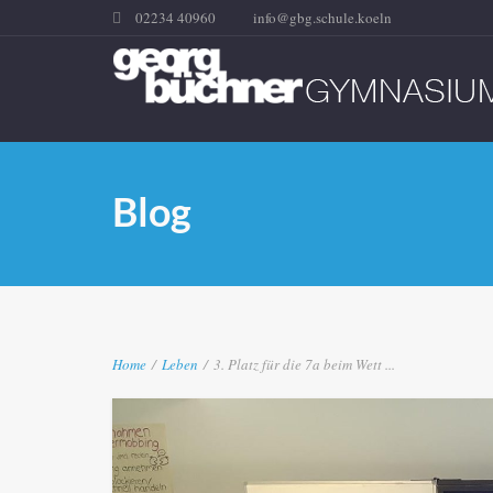
02234 40960
info@gbg.schule.koeln
Blog
Home
/
Leben
/
3. Platz für die 7a beim Wett ...