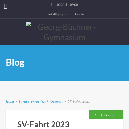
02234 40960
info@gbg.schule.koeln
Blog
Home
/
Förderverein
*f:o)
-
Gremien
/
SV-Fahrt 2023
,
*f:o)
Gremien
SV-Fahrt 2023