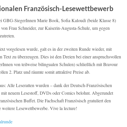
ionalen Französisch-Lesewettbewerb
rei GBG-SiegerInnen Marie Book, Sofia Kaloudi (beide Klasse 8)
t von Frau Schneider, zur Kaiserin-Augusta-Schule, um gegen
utreten.
ext vorgelesen wurde, galt es in der zweiten Runde wieder, mit
 Text zu überzeugen. Dies ist den Dreien bei einer anspruchsvollen
nnen von teilweise bilingualen Schulen) schließlich mit Bravour
len 2. Platz und räumte somit attraktive Preise ab.
 aus: Alle Leseratten wurden – dank der Deutsch-Französischen
wa mit neuem Lesestoff, DVDs oder Comics belohnt. Abgerundet
anzösischen Buffet. Die Fachschaft Französisch gratuliert den
e weitere Lesewettbewerbe. Vive la lecture!