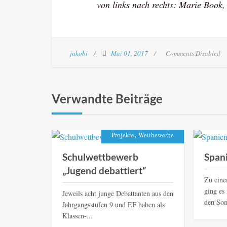
von links nach rechts: Marie Book
jakobi
Mai 01, 2017
Comments Disabled
Verwandte Beiträge
,
Projekte
Wettbewerbe
Schulwettbewerb
Spani
„Jugend debattiert“
Zu ein
ging es
Jeweils acht junge Debattanten aus den
den Som
Jahrgangsstufen 9 und EF haben als
Klassen-...