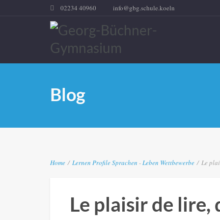
02234 40960
info@gbg.schule.koeln
Blog
Home
/
Lernen
Profile
Sprachen
-
Leben
Wettbewerbe
/
Le plai
Le plaisir de lire,