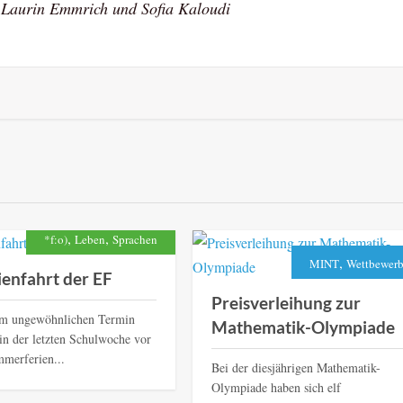
, Laurin Emmrich und Sofia Kaloudi
,
,
*f:o)
Leben
Sprachen
,
MINT
Wettbewer
enfahrt der EF
Preisverleihung zur
em ungewöhnlichen Termin
Mathematik-Olympiade
 in der letzten Schulwoche vor
merferien...
Bei der diesjährigen Mathematik-
Olympiade haben sich elf