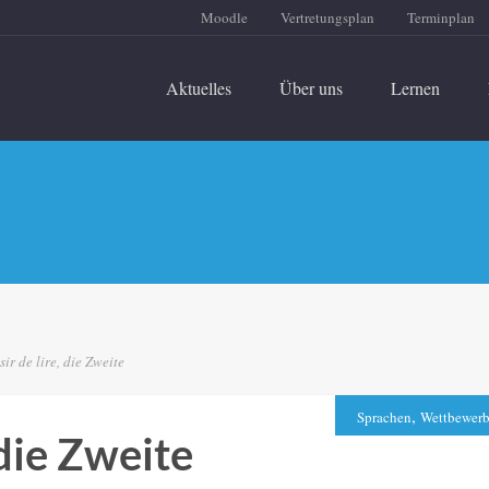
Moodle
Vertretungsplan
Terminplan
Aktuelles
Über uns
Lernen
sir de lire, die Zweite
,
Sprachen
Wettbewer
 die Zweite